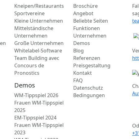
Kneipen/Restaurants
Broschüre
Fa
Sportvereine
Angebot
sa
Kleine Unternehmen
Beliebte Seiten
te
Mittelständische
Funktionen
Unternehmen
Unternehmen
gen
Große Unternehmen
Demos
Whitelabel-Software
Blog
Ve
Team Building avec
Referenzen
ht
Concours de
Preisgestaltung
Pronostics
Kontakt
FAQ
Demos
Ch
Datenschutz
Au
WM-Tippspiel 2026
Bedingungen
Frauen WM-Tippspiel
2025
EM-Tippspiel 2024
Frauen WM-Tippspiel
Od
2023
+3