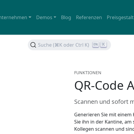
nternehmen
Demos
Blog
Referenzen
Preisgestal
Suche (⌘K oder Ctrl K)
K
FUNKTIONEN
QR-Code 
Scannen und sofort 
Generieren Sie mit einem 
Sie ihn in der Kantine, am
Kollegen scannen und sind 