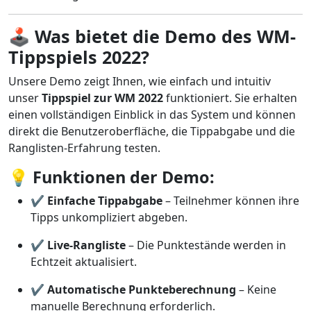
🕹️
Was bietet die Demo des WM-
Tippspiels 2022?
Unsere Demo zeigt Ihnen, wie einfach und intuitiv
unser
Tippspiel zur WM 2022
funktioniert. Sie erhalten
einen vollständigen Einblick in das System und können
direkt die Benutzeroberfläche, die Tippabgabe und die
Ranglisten-Erfahrung testen.
💡
Funktionen der Demo:
✔️
Einfache Tippabgabe
– Teilnehmer können ihre
Tipps unkompliziert abgeben.
✔️
Live-Rangliste
– Die Punktestände werden in
Echtzeit aktualisiert.
✔️
Automatische Punkteberechnung
– Keine
manuelle Berechnung erforderlich.