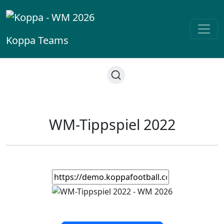
Koppa
Teams
WM-Tippspiel 2022
Zurück
Weite