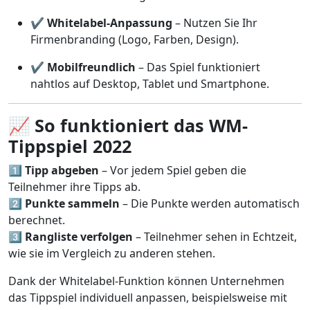
✔️
Whitelabel-Anpassung
– Nutzen Sie Ihr
Firmenbranding (Logo, Farben, Design).
✔️
Mobilfreundlich
– Das Spiel funktioniert
nahtlos auf Desktop, Tablet und Smartphone.
📈
So funktioniert das WM-
Tippspiel 2022
1️⃣
Tipp abgeben
– Vor jedem Spiel geben die
Teilnehmer ihre Tipps ab.
2️⃣
Punkte sammeln
– Die Punkte werden automatisch
berechnet.
3️⃣
Rangliste verfolgen
– Teilnehmer sehen in Echtzeit,
wie sie im Vergleich zu anderen stehen.
Dank der Whitelabel-Funktion können Unternehmen
das Tippspiel individuell anpassen, beispielsweise mit