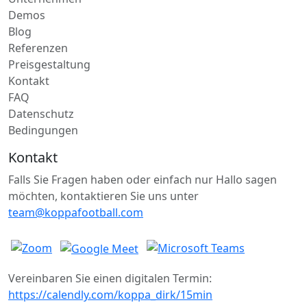
Demos
Blog
Referenzen
Preisgestaltung
Kontakt
FAQ
Datenschutz
Bedingungen
Kontakt
Falls Sie Fragen haben oder einfach nur Hallo sagen
möchten, kontaktieren Sie uns unter
team@koppafootball.com
Vereinbaren Sie einen digitalen Termin:
https://calendly.com/koppa_dirk/15min