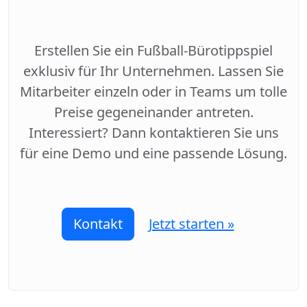
Erstellen Sie ein Fußball-Bürotippspiel
exklusiv für Ihr Unternehmen. Lassen Sie
Mitarbeiter einzeln oder in Teams um tolle
Preise gegeneinander antreten.
Interessiert? Dann kontaktieren Sie uns
für eine Demo und eine passende Lösung.
Kontakt
Jetzt starten »