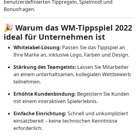
benutzerdefinierten Tippregeln, Spielmodi und
Bonusfragen.
🎉
Warum das WM-Tippspiel 2022
ideal für Unternehmen ist
Whitelabel-Lösung:
Passen Sie das Tippspiel an
Ihre Marke an, inklusive Logo, Farben und Design.
Stärkung des Teamgeists:
Lassen Sie Mitarbeiter
an einem unterhaltsamen, kollegialen Wettbewerb
teilnehmen.
Erhöhte Kundenbindung:
Begeistern Sie Kunden
mit einem interaktiven Spielerlebnis.
Einfache Einrichtung:
Schnell und unkompliziert
einsatzbereit – keine technischen Kenntnisse
erforderlich.