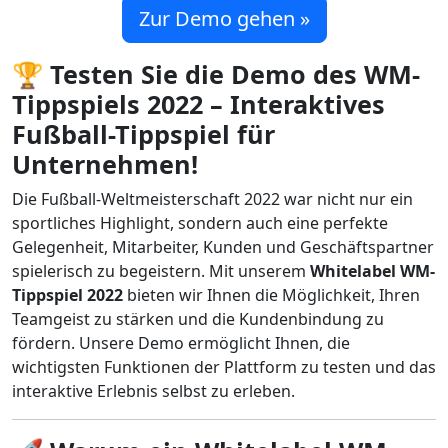
Zur Demo gehen »
🏆
Testen Sie die Demo des WM-
Tippspiels 2022 – Interaktives
Fußball-Tippspiel für
Unternehmen!
Die Fußball-Weltmeisterschaft 2022 war nicht nur ein
sportliches Highlight, sondern auch eine perfekte
Gelegenheit, Mitarbeiter, Kunden und Geschäftspartner
spielerisch zu begeistern. Mit unserem
Whitelabel WM-
Tippspiel 2022
bieten wir Ihnen die Möglichkeit, Ihren
Teamgeist zu stärken und die Kundenbindung zu
fördern. Unsere Demo ermöglicht Ihnen, die
wichtigsten Funktionen der Plattform zu testen und das
interaktive Erlebnis selbst zu erleben.